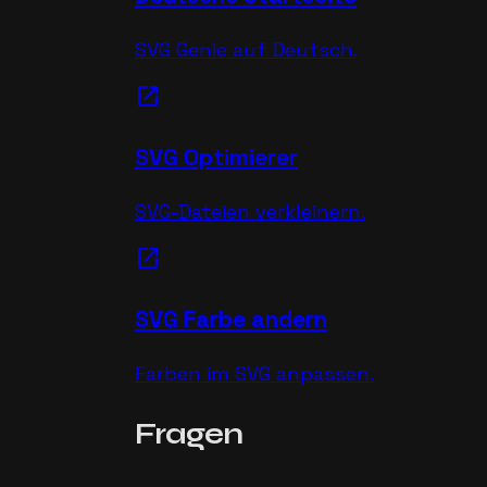
SVG Genie auf Deutsch.
open_in_new
SVG Optimierer
SVG-Dateien verkleinern.
open_in_new
SVG Farbe andern
Farben im SVG anpassen.
Fragen