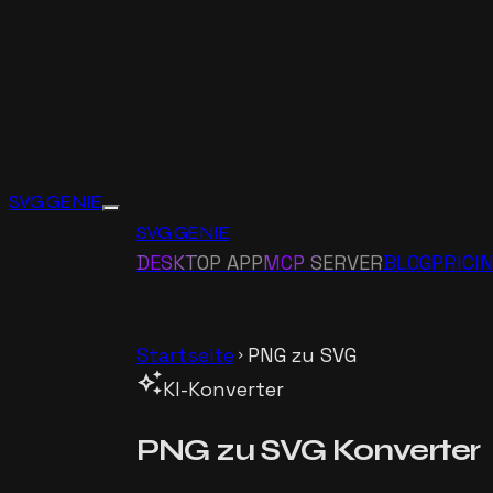
SVG GENIE
SVG GENIE
DESKTOP APP
MCP SERVER
BLOG
PRICI
Startseite
PNG zu SVG
chevron_right
auto_awesome
KI-Konverter
PNG zu SVG
Konverter