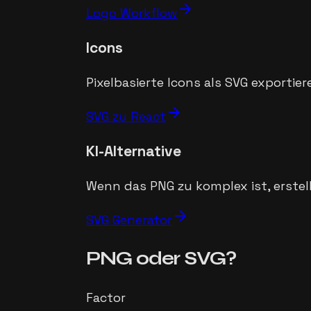
arrow_forward
Logo Workflow
Icons
Pixelbasierte Icons als SVG exporti
arrow_forward
SVG zu React
KI-Alternative
Wenn das PNG zu komplex ist, erstel
arrow_forward
SVG Generator
PNG oder SVG?
Factor