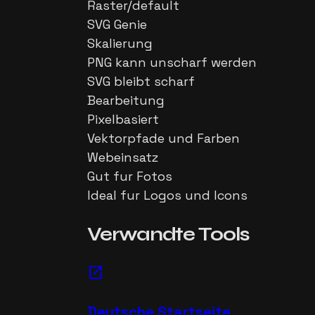
Raster/default
SVG Genie
Skalierung
PNG kann unscharf werden
SVG bleibt scharf
Bearbeitung
Pixelbasiert
Vektorpfade und Farben
Webeinsatz
Gut fur Fotos
Ideal fur Logos und Icons
Verwandte Tools
open_in_new
Deutsche Startseite